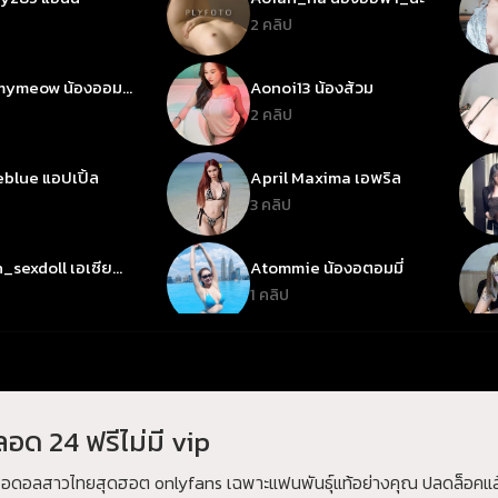
2 คลิป
ymeow น้องออมมี่
Aonoi13 น้องส้วม
ว
2 คลิป
blue แอปเปิ้ล
April Maxima เอพริล
3 คลิป
_sexdoll เอเซีย
Atommie น้องอตอมมี่
อล
1 คลิป
e เบบี้จี
Babymelon เบบี้เมล่อน
1 คลิป
อด 24 ฟรีไม่มี vip
 บาร์บี้
Bbiibiiee บีบี๋
1 คลิป
มไอดอลสาวไทยสุดฮอต onlyfans เฉพาะแฟนพันธุ์แท้อย่างคุณ ปลดล็อคแล้