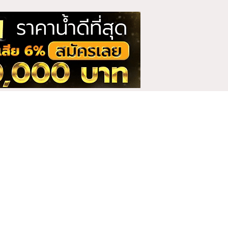
Bestzabzeed เบสแซ่บ
ซี๊ด
1 คลิป
boom_58 น้องบูม
2 คลิป
Bunniemai บันนี่ไหม
1 คลิป
Chamoflove ชามอฟเลิฟ
1 คลิป
Club212 คลับ 212
2 คลิป
Dreammiions น้องดรีม