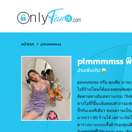
หน้าแรก
pimmmmss
pimmmmss พิ
อ่านเพิ่มเติม
pimmmmss หรือ คุณพิม นางแบบร้า
ไอจีร้านไหนก็ต้องเจอคุณพิมทุกร
ติดตามทางอินสตราแกรม 754k ค
ทางไอจีก็ยิ้มแย้มตอบคำถามแฟน
กั๊กกันเลยทีเดียว ชอบความเป็
มากกว่า 50 ร้านได้ เพราะเปิดไ
ตารางนางแบบเสื้อผ้าของคุณพิม
ด้วยความขี้เล่น ตลก เฮฮา เร