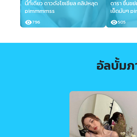
นี้ที่เดียว ดาวดังโซเชียล คลิปหลุด
ดารา ขึ้นขย
pimmmmss
เย็ดมันๆ 
796
505
อัลบั้ม