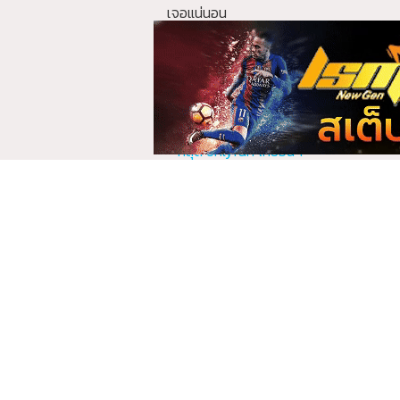
เจอแน่นอน
Beeneswing บี
Beer 
เดอะว
3 คลิป
1 คลิป
สารบัญ
หลุดโอลี่แฟนไทย ปลดล็อค vip ที่สุด 20
Bewtifull บิวตี้ฟูล
Bina บ
หลุดโอลี่แฟนไทยล่าสุด
1 คลิป
1 คลิป
หลุด onlyfan ไทยอื่นๆ
onlyfan thai Top 10
Bosssum9 บอสซั่มไนท์
Bow_t
1 คลิป
4 คลิป
คลิปหลุด onlyfan ทั้งหมด
อัลบั้มภาพ onlyfan ไทย
Bunny_Jenny บันนี่_เจน
Catde
นี่
สวิงกิ้
1 คลิป
2 คลิป
คำถามที่พบบ่อย?
Cherrysodx เชอร์รี่สด
Cher
ทำไมต้องติดตามเว็บ onlyfanth.co?
1 คลิป
3 คลิป
ปลดล็อค vip onlyfans ที่แรกและที่เดียว
ไม่พลาดการอับเดตคลิปใหม่ๆ ของสาวๆที
Coconut มะพร้าว
Deerl