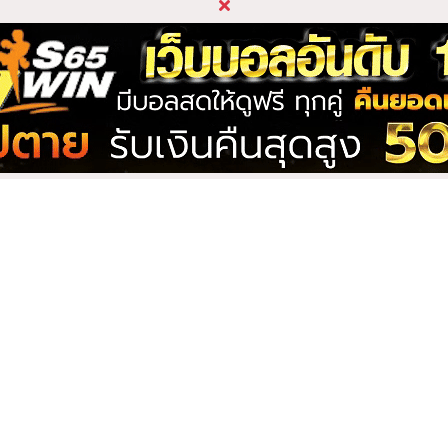
the voice เบียร์
Beer the voice เบียร์
อยซ์
เดอะวอยซ์
2 คลิป
25
ีน่า
Boa_Handcock
โบอา_แฮนด์ค็อก
1 คลิป
han โบว์
Bumpanudda บุ๋ม
ปนัดดา
1 คลิป
vilswing ปีศาจแมว
Chaitong ชายต๊องหญิง
ง
เพี้ยน
2 คลิป
tamm เฌอแตมป์
Chrysalissa เชอรี่สริสสา
1 คลิป
่เราติดตาม
ong กวาง
Dream ดรีม