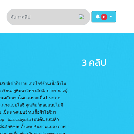
0
3 คลิป
ที่เข้าถึงง่าย เปิดไอจีร้านเสื้อผ้าใน
 เรียนอยู่ที่มหาวิทยาลัยศิลปากร ยอดผู้
ฟนคลับมากโดยเฉพาะเมื่อ Live สด
ป็นนางแบบไอจี คุณพิมก็ตอบแบบไม่มี
 เป็นนางแบบร้านเสื้อผ้าไอจีมา
p , basicsbysita เป็นต้น แถมคิว
ีนิสัยที่ชอบตั้งแคปชั่นภาพแต่ละภาพ
่ค่อยจะเกี่ยวข้องกับภาพสวยๆของคุณ