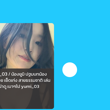
_03
yumi_03
/ น้องยูมิ ปฐมบทน้อง
/ น้องยูมิ น้อง
ย เย็ดเก่ง สายธรรมชาติ เล่น
กล้องอยู่ เลยโดนจับนมเพื่
น่าดู เบาๆไป yumi_03
เกร็ง นมกำลังน่ารักมาก 
83