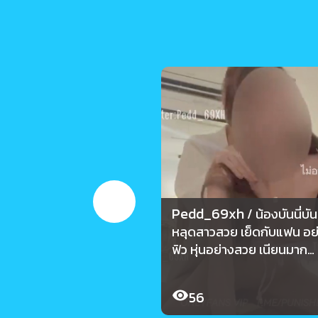
Pedd_69xh
/ น้องบันนี่บั
หลุดสาวสวย เย็ดกับแฟน อย่
ฟิว หุ่นอย่างสวย เนียนมาก
Pedd_69xh
56