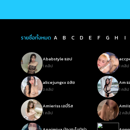
รายชื่อทั้งหมด
A
B
C
D
E
F
G
H
I
Ababstyle แอป
accpe
1 คลิป
1 คลิป
alicejungxx อลิซ
Am แอ
3 คลิป
1 คลิป
Amieriss เอมี่ริส
Amiis
1 คลิป
2 คลิป
Anaimiya น้องอะไนมิย่า
Annny