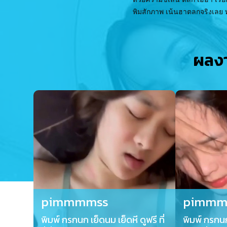
พิมสักภาพ เน้นฮาตลกจริงเลย ท
ผลงา
pimmmmss
pimmm
พิมพ์ กรกนก เย็ดนม เย็ดหี ดูฟรี ที่
พิมพ์ กรก