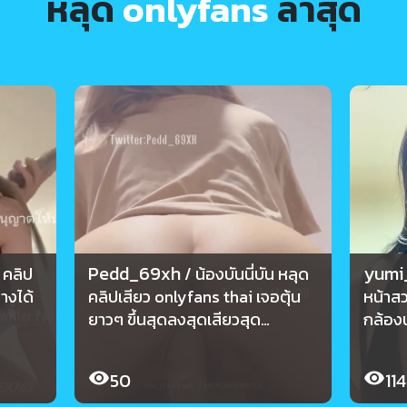
หลุด
onlyfans
ล่าสุด
Pedd_69xh
yumi
น คลิป
/ น้องบันนี่บัน หลุด
างได้
คลิปเสียว onlyfans thai เจอตุ้น
หน้าสว
ยาวๆ ขึ้นสุดลงสุดเสียวสุด
กล้อง
Pedd_69xh
50
114