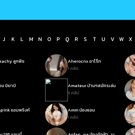
J
K
L
M
N
O
P
Q
R
S
T
U
V
W
X
achy ลูกพีช
Aherocnx อาโร็ก
1 คลิป
ม มิยาบิ
Amateur บ้านๆสมัครเล่น
5 คลิป
pink แอมพริงค์
Amm น้องแอม
1 คลิป
285 แอนนี่
Aofan_na น้องอ้อฟ้า_นะ