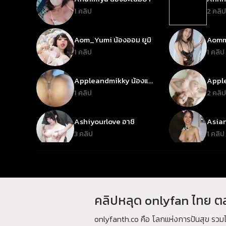
1 คลิป
2 คลิป
Aom_Yumi น้องออม ยูมิ
Aomm
เหมีย
1 คลิป
1 คลิป
Appleandmikky น้องแอ
Apple
ปเปิ้ลแอนด์มิลด์กี้
1 คลิป
2 คลิป
Ashiyourlove อาชิ
Asian
เซ็กด
3 คลิป
1 คลิป
Babybai เบบี้ใบ
Babyje
1 คลิป
2 คลิป
คลิปหลุด onlyfan ไทย ตล
Bangna_Outdoor
Barbie
บางนา_เอาท์ดอร์
1 คลิป
1 คลิป
onlyfanth.co คือ โลกแห่งการปันสุข รว