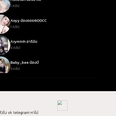
1 คลิป
Aoyy น้องออย600CC
1 คลิป
Aryminh อาริมิน
4 คลิป
Baby_bee น้องบี
3 คลิป
babynookie เบบี้นุกกี้
2 คลิป
bbooble บูเบิ้ล
1 คลิป
วใน vk telegram หาไม่