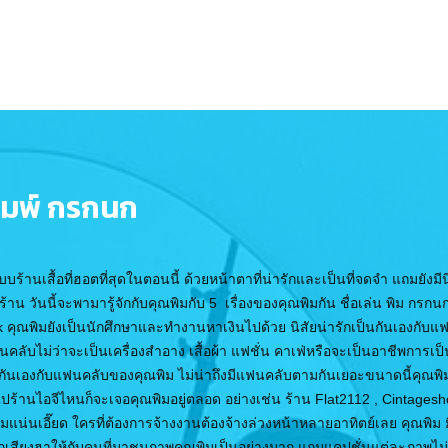
มพ์ กรกนก
นเสื้อที่ฮอตที่สุดในตอนนี้ ด้วยหน้าตาที่น่ารักและเป็นที่จดจำ แถมยังมีนิสัย
้าน วันนี้จะพามารู้จักกับคุณพิมกับ 5 เรื่องของคุณพิมกัน ชื่อเล่น พิม กรกนก
ุณพิมยังเป็นนักศึกษาและทำงานหาเงินไปด้วย นิสัยน่ารักเป็นกันเองกับแ
คลับไม่ว่าจะเป็นเครื่องสำอาง เสื้อผ้า แฟชั่น คาเฟ่หรือจะเป็นอาชีพการเ
นกันเองกับแฟนคลับของคุณพิม ไม่น่าถึงมีแฟนคลับตามกันเยอะขนาดนี้คุณพิม
ปร้านไอจีไหนก็จะเจอคุณพิมอยู่ตลอด อย่างเช่น ร้าน Flat2112 , Cintagesho
แน่นเอี๊ยด ใครที่ต้องการจ้างงานต้องจ้างล่วงหน้าหลายอาทิตย์เลย คุณพิม ม
ียกเสียงฮาให้กับคนที่มาชมภาพคุณพิมเป็นอย่างมาก แถมแคปชั่นแต่ละภาพไม