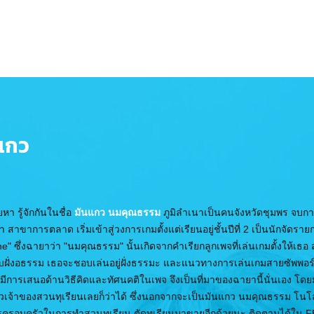
แกว
ยหา รู้จักกันในชื่อ
มันแกว นมคุณธรรม
ภูมิลำเนาเป็นคนจังหวัดชุมพร จบก
ขาการตลาด เริ่มเข้าสู่วงการเกมตั้งแต่เรียนอยู่ชั้นปีที่ 2 เป็นนักจัดรายก
" ซึ่งฉายาว่า "นมคุณธรรม" นั้นเกิดจากคำเรียกลูกเพจที่เล่นเกมตั้งให้เธอ
ะ กับฝั่งอธรรม เธอจะชอบเล่นอยู่ฝั่งธรรมะ และแนวทางการเล่นเกมสายซัพพอร์
ะมีการเสนอด้านวิธีคิดและทัศนคติในเพจ จึงเป็นที่มาของฉายานี้นั่นเอง โ
สาวเจ้าของสวนทุเรียนเลยก็ว่าได้ ซึ่งนอกจากจะเป็นมันแกว นมคุณธรรม โน
ารครอบครัวในการทำสวนทุเรียน ตัดทุเรียนมาขายอีกด้วยนะ ติดตามได้ใน F