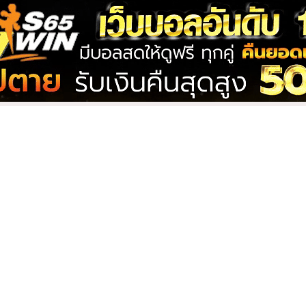
the voice เบียร์
Beer the voice เบียร์
อยซ์
เดอะวอยซ์
2 คลิป
25
ีน่า
Boa_Handcock
โบอา_แฮนด์ค็อก
1 คลิป
han โบว์
Bumpanudda บุ๋ม
ปนัดดา
1 คลิป
vilswing ปีศาจแมว
Chaitong ชายต๊องหญิง
ง
เพี้ยน
2 คลิป
tamm เฌอแตมป์
Chrysalissa เชอรี่สริสสา
1 คลิป
่เราติดตาม
ong กวาง
Dream ดรีม
lyfanth.co
s65win
เท่านั่น
4 คลิป