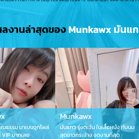
ผลงานล่าสุดของ
Munkawx มันแก
wx
Munkawx
ุณธรรม มาเบบจุกโผล่
มันแกว รุ่งตะวัน ในเสื้อหนัง กับนม
ี้ VIP มากเลย
สุดขาวกระจ่าง งดงามที่สุด