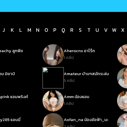
J
K
L
M
N
O
P
Q
R
S
T
U
V
W
X
achy ลูกพีช
Aherocnx อาโร็ก
1 คลิป
ม มิยาบิ
Amateur บ้านๆสมัครเล่น
5 คลิป
pink แอมพริงค์
Amm น้องแอม
1 คลิป
285 แอนนี่
Aofan_na น้องอ้อฟ้า_นะ
2 คลิป