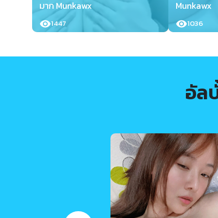
มาก Munkawx
Munkawx
1447
1036
อัล