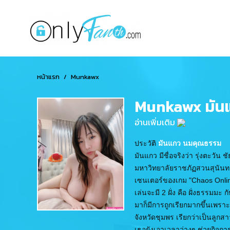
หน้าแรก
Munkawx
Munkawx มัน
อ่านเพิ่มเติม
ประวัติ
มันแกว นมคุณธรรม
มันแกว มีชื่อจริงว่า รุ่งตะวัน ชั
มหาวิทยาลัยราชภัฏสวนสุนันทา สา
เซนเตอร์ของเกม "Chaos Online
เล่นจะมี 2 ฝั่ง คือ ฝั่งธรรมม
มาก็มีการถูกเรียกมากขึ้นเพรา
จังหวัดชุมพร เรียกว่าเป็นลูก
เธอยังเอาเวลาว่างๆ ช่วยกิจก