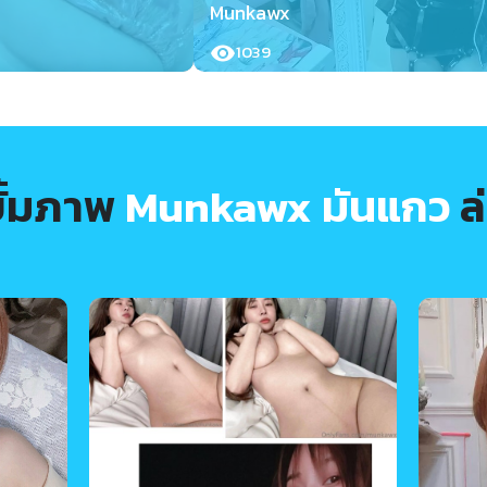
Munkawx
1039
บั้มภาพ
Munkawx มันแกว
ล่