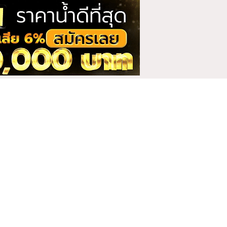
Bestzabzeed เบสแซ่บ
ซี๊ด
1 คลิป
boom_58 น้องบูม
2 คลิป
Bunniemai บันนี่ไหม
1 คลิป
Chamoflove ชามอฟเลิฟ
1 คลิป
Club212 คลับ 212
2 คลิป
Dreammiions น้องดรีม
1 คลิป