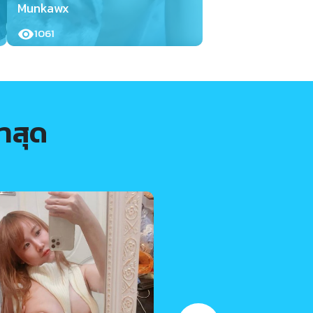
Munkawx
1061
าสุด