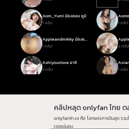
Aom_Yumi น้องออม ยูมิ
Aomm
เหมีย
1 คลิป
1 คลิป
Appleandmikky น้องแอ
Apple
ปเปิ้ลแอนด์มิลด์กี้
1 คลิป
2 คลิป
Ashiyourlove อาชิ
Asian
เซ็กด
3 คลิป
1 คลิป
Babybai เบบี้ใบ
Babyje
1 คลิป
2 คลิป
คลิปหลุด onlyfan ไทย ตล
Bangna_Outdoor
Barbie
บางนา_เอาท์ดอร์
1 คลิป
1 คลิป
onlyfanth.co คือ โลกแห่งการปันสุข รว
เจอแน่นอน