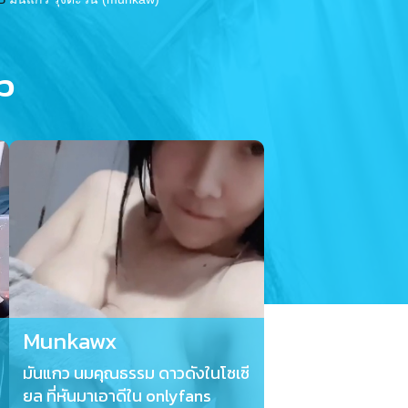
ว
Munkawx
มันแกว นมคุณธรรม ดาวดังในโซเซี
ยล ที่หันมาเอาดีใน onlyfans