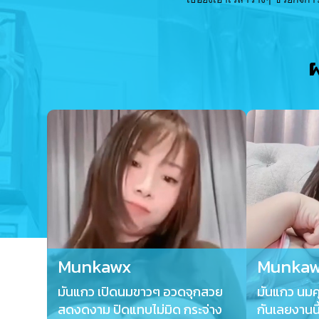
Munkawx
Munka
มันแกว เปิดนมขาวๆ อวดจุกสวย
มันแกว นมค
สดงดงาม ปิดแทบไม่มิด กระจ่าง
กันเลยงานน