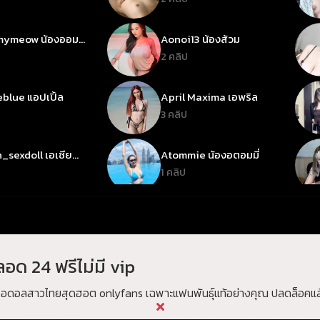
ymeow น้องออมมี่
Aonoi13 น้องส้วม
ว
2 คลิป
blue แอปเปิ้ล
April Maxima เอพริล
3 คลิป
_sexdoll เอเซีย
Atommie น้องอตอมมี่
อล
1 คลิป
e เบบี้จี
Babymelon เบบี้เมล่อน
1 คลิป
อด 24 ฟรีไม่มี vip
 บาร์บี้
Bbiibiiee บีบี๋
1 คลิป
มไอดอลสาวไทยสุดฮอต onlyfans เฉพาะแฟนพันธุ์แท้อย่างคุณ ปลดล็อคแล้