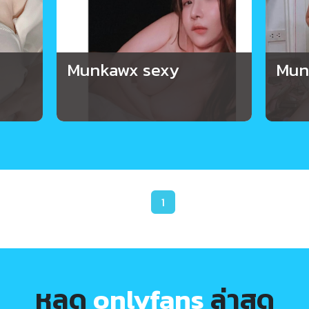
Munkawx sexy
Mun
1
หลุด
onlyfans
ล่าสุด