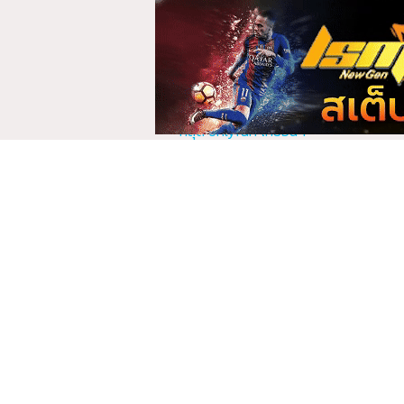
Beeneswing บี
Beer 
เดอะว
3 คลิป
1 คลิป
สารบัญ
หลุดโอลี่แฟนไทย ปลดล็อค vip ที่สุด 20
Bewtifull บิวตี้ฟูล
Bina บ
หลุดโอลี่แฟนไทยล่าสุด
1 คลิป
1 คลิป
หลุด onlyfan ไทยอื่นๆ
onlyfan thai Top 10
Bosssum9 บอสซั่มไนท์
Bow_t
1 คลิป
4 คลิป
คลิปหลุด onlyfan ทั้งหมด
อัลบั้มภาพ onlyfan ไทย
Bunny_Jenny บันนี่_เจน
Catde
นี่
สวิงกิ้
1 คลิป
2 คลิป
คำถามที่พบบ่อย?
Cherrysodx เชอร์รี่สด
Cher
ทำไมต้องติดตามเว็บ onlyfanth.co?
1 คลิป
3 คลิป
ปลดล็อค vip onlyfans ที่แรกและที่เดียว
ไม่พลาดการอับเดตคลิปใหม่ๆ ของสาวๆที
Coconut มะพร้าว
Deerl
ที่อื่นดูไม่ได้แล้ว vk telegram ต้อง on
1 คลิป
5 คลิป