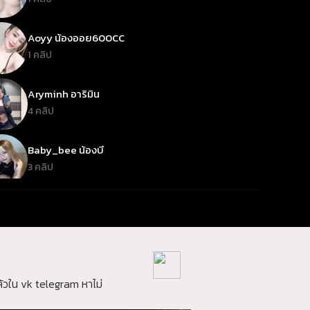
Aoyy น้องออย600CC
1 คลิป
Aryminh อาริมิน
4 คลิป
Baby_bee น้องบี
3 คลิป
babynookie เบบี้นุกกี้
2 คลิป
bbooble บูเบิ้ล
1 คลิป
วใน vk telegram หาไม่