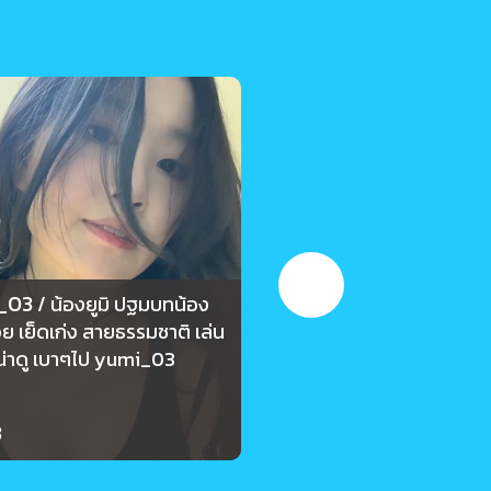
_03
yumi_03
/ น้องยูมิ ปฐมบทน้อง
/ น้องยูมิ น้อง
ย เย็ดเก่ง สายธรรมชาติ เล่น
กล้องอยู่ เลยโดนจับนมเพื่
น่าดู เบาๆไป yumi_03
เกร็ง นมกำลังน่ารักมาก 
3
90