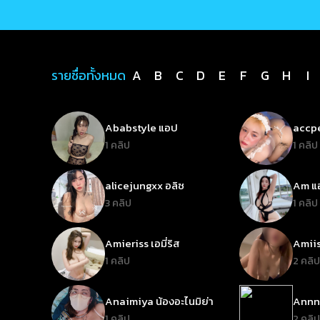
รายชื่อทั้งหมด
A
B
C
D
E
F
G
H
I
Ababstyle แอป
accpe
1 คลิป
1 คลิป
alicejungxx อลิซ
Am แอ
3 คลิป
1 คลิป
Amieriss เอมี่ริส
Amiis
1 คลิป
2 คลิป
Anaimiya น้องอะไนมิย่า
Annny
1 คลิป
2 คลิป