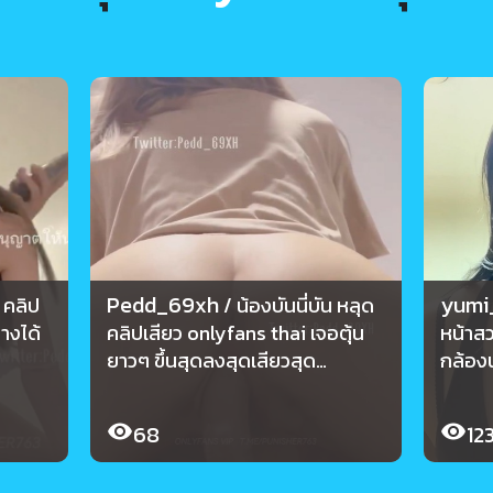
Pedd_69xh
yumi
น คลิป
/ น้องบันนี่บัน หลุด
างได้
คลิปเสียว onlyfans thai เจอตุ้น
หน้าสว
ยาวๆ ขึ้นสุดลงสุดเสียวสุด
กล้อง
Pedd_69xh
68
12