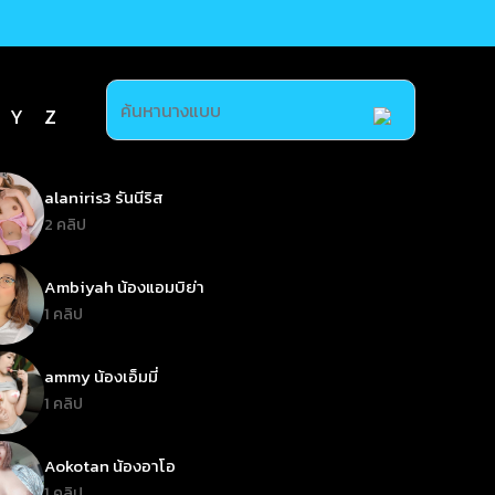
Y
Z
alaniris3 รันนีริส
2 คลิป
Ambiyah น้องแอมบิย่า
1 คลิป
ammy น้องเอ็มมี่
1 คลิป
Aokotan น้องอาโอ
1 คลิป