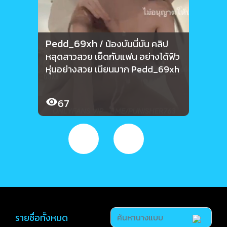
Pedd_69xh
Ped
/ น้องบันนี่บัน คลิป
หลุดสาวสวย เย็ดกับแฟน อย่างได้ฟิว
คลิปเ
หุ่นอย่างสวย เนียนมาก Pedd_69xh
ยาวๆ 
Ped
67
6
รายชื่อทั้งหมด