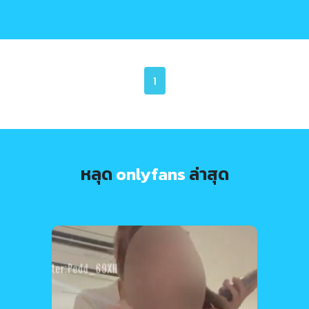
1
หลุด
onlyfans
ล่าสุด