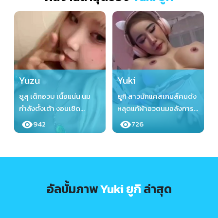
Yuzu
Yuki
ยูสุ เด็กอวบ เนื้อแน่น นม
ยูกิ สาวนักแคสเกมส์คนดัง
กำลังตั้งเต้า งอนเชิด
หลุดแก้ผ้าอวดนมอลังการ
สวยงาม หลุดเด็กน่ารัก
น่ารักเกินต้านที่สุด Yuki
942
726
Yuzu
อัลบั้มภาพ
Yuki ยูกิ
ล่าสุด