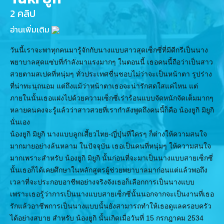
2 คลิป
อ่านเพิ่มเติม
วันนี้เราจะพาทุกคนมารู้จักกับนางแบบสาวสุดเซ็กซี่ที่มีดีกรีเป็นนาง
พยาบาลสุดแซ่บที่กำลังมาแรงมากๆ ในตอนนี้ เธอคนนี้ถือว่าเป็นสาว
สวยตามสเปคที่หนุ่มๆ ทั่วประเทศชื่นชอบไม่ว่าจะเป็นหน้าตา รูปร่าง
ที่น่าทะนุถนอม แต่ถึงแม้ว่าหน้าตาเธอจะน่ารักสดใสแค่ไหน แต่
ภายในนั้นเธอแฝงไปด้วยความเซ็กซี่เร่าร้อนแบบจัดหนักจัดเต็มมากๆ
หลายคนคงจะรู้แล้วว่าสาวสวยที่เรากำลังพูดถึงคนนี้ก็คือ น้องยูกิ มิยูกิ
นั่นเอง
น้องยูกิ มิยูกิ นางแบบลูกเสี้ยวไทย-ญี่ปุ่นที่ใครๆ ก็ต่างให้ความสนใจ
มากมายอย่างล้นหลาม ในปัจจุบัน เธอเป็นคนที่หนุ่มๆ ให้ความสนใจ
มากเพราะสำหรับ น้องยูกิ มิยูกิ นั้นก่อนที่จะมาเป็นนางแบบสายเซ็กซี่
นั้นเธอก็ได้เคยศึกษาในหลักสูตรผู้ช่วยพยาบาลมาก่อนแต่แล้วพอถึง
เวลาที่จะประกอบอาชีพอย่างจริงจังเธอก็เลือกการเป็นนางแบบ
เพราะเธอรู้ว่าการเป็นนางแบบสายเซ็กซี่นั้นนอกจากจะเป็นงานที่เธอ
รักแล้วอาชีพการเป็นนางแบบนั้นยังสามารถทำให้เธอดูแลครอบครัว
ได้อย่างสบาย สำหรับ น้องยูกิ นั้นเกิดเมื่อวันที่ 15 กรกฎาคม 2534