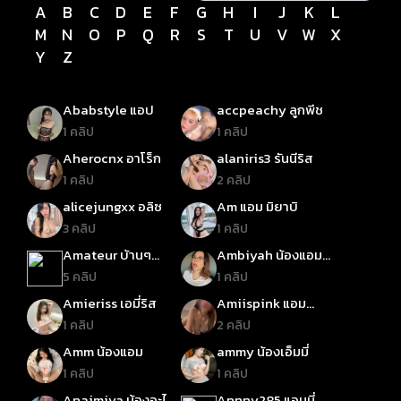
A
B
C
D
E
F
G
H
I
J
K
L
M
N
O
P
Q
R
S
T
U
V
W
X
Y
Z
Ababstyle แอป
accpeachy ลูกพีช
1 คลิป
1 คลิป
Aherocnx อาโร็ก
alaniris3 รันนีริส
1 คลิป
2 คลิป
alicejungxx อลิซ
Am แอม มิยาบิ
3 คลิป
1 คลิป
Amateur บ้านๆ
Ambiyah น้องแอมบิ
สมัครเล่น
ย่า
5 คลิป
1 คลิป
Amieriss เอมี่ริส
Amiispink แอม
พริงค์
1 คลิป
2 คลิป
Amm น้องแอม
ammy น้องเอ็มมี่
1 คลิป
1 คลิป
Anaimiya น้องอะไน
Annny285 แอนนี่