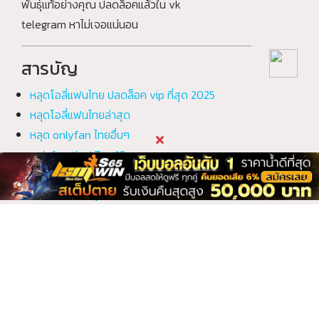
พันธุ์แท้อย่างคุณ ปลดล็อคแล้วใน vk
1 คลิป
2 คลิป
telegram หาไม่เจอแน่นอน
Babymelon เบบี้เม
babynookie เบบี้นุ
ล่อน
กกี้
1 คลิป
2 คลิป
สารบัญ
Bangna_Outdoor
Barbie บาร์บี้
บางนา_เอาท์ดอร์
1 คลิป
1 คลิป
หลุดโอลี่แฟนไทย ปลดล็อค vip ที่สุด 2025
Bbiibiiee บีบี๋
bbooble บูเบิ้ล
หลุดโอลี่แฟนไทยล่าสุด
1 คลิป
1 คลิป
หลุด onlyfan ไทยอื่นๆ
Beeneswing บี
Beer the voice
onlyfan thai Top 10
เบียร์ เดอะวอยซ์
3 คลิป
1 คลิป
คลิปหลุด onlyfan ทั้งหมด
Beer the voice
Bestzabzeed เบส
เบียร์ เดอะวอยซ์
แซ่บซี๊ด
อัลบั้มภาพ onlyfan ไทย
2 คลิป
1 คลิป
Bewtifull บิวตี้ฟูล
Bina บีน่า
คำถามที่พบบ่อย?
1 คลิป
1 คลิป
Boa_Handcock
boom_58 น้องบูม
โบอา_แฮนด์ค็อก
ทำไมต้องติดตามเว็บ onlyfanth.co?
1 คลิป
2 คลิป
Bosssum9 บอสซั่ม
Bow_than โบว์
ปลดล็อค vip onlyfans ที่แรกและที่เดียว
ไนท์
1 คลิป
4 คลิป
ไม่พลาดการอับเดตคลิปใหม่ๆ ของสาวๆที่เรา