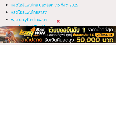
1 คลิป
1 คลิป
หลุดโอลี่แฟนไทย ปลดล็อค vip ที่สุด 2025
Bbiibiiee บีบี๋
bbooble บูเบิ้ล
หลุดโอลี่แฟนไทยล่าสุด
1 คลิป
1 คลิป
หลุด onlyfan ไทยอื่นๆ
Beeneswing บี
Beer the voice
onlyfan thai Top 10
เบียร์ เดอะวอยซ์
3 คลิป
1 คลิป
คลิปหลุด onlyfan ทั้งหมด
Beer the voice
Bestzabzeed เบส
เบียร์ เดอะวอยซ์
แซ่บซี๊ด
อัลบั้มภาพ onlyfan ไทย
2 คลิป
1 คลิป
Bewtifull บิวตี้ฟูล
Bina บีน่า
คำถามที่พบบ่อย?
1 คลิป
1 คลิป
Boa_Handcock
boom_58 น้องบูม
โบอา_แฮนด์ค็อก
ทำไมต้องติดตามเว็บ onlyfanth.co?
1 คลิป
2 คลิป
Bosssum9 บอสซั่ม
Bow_than โบว์
ปลดล็อค vip onlyfans ที่แรกและที่เดียว
ไนท์
1 คลิป
4 คลิป
ไม่พลาดการอับเดตคลิปใหม่ๆ ของสาวๆที่เรา
ติดตาม
Bumpanudda บุ๋ม
Bunniemai บันนี่ไหม
ปนัดดา
ที่อื่นดูไม่ได้แล้ว vk telegram ต้อง onlyfanth.co
1 คลิป
1 คลิป
s65win
เท่านั่น
Bunny_Jenny บัน
Catdevilswing
นี่_เจนนี่
ปีศาจแมวสวิงกิ้ง
1 คลิป
2 คลิป