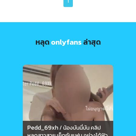
1
หลุด
onlyfans
ล่าสุด
Pedd_69xh
Ped
/ น้องบันนี่บัน คลิป
หลุดสาวสวย เย็ดกับแฟน อย่างได้ฟิว
คลิปเ