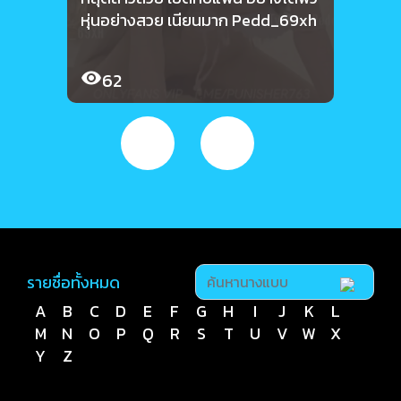
หุ่นอย่างสวย เนียนมาก Pedd_69xh
ยาวๆ 
Ped
62
5
รายชื่อทั้งหมด
A
B
C
D
E
F
G
H
I
J
K
L
M
N
O
P
Q
R
S
T
U
V
W
X
Y
Z