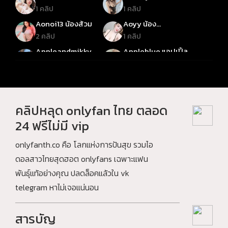
ยูมิ
ออมมี่เหมียว
1 คลิป
1 คลิป
Aonoi13 น้องส้วม
Aoyy น้อง
ออย600CC
2 คลิป
1 คลิป
Appleandmikky
Appleblue แอปเปิ้ล
น้องแอปเปิ้ลแอนด์มิ
1 คลิป
2 คลิป
ลด์กี้
April Maxima เอ
Aryminh อาริมิน
พริล
3 คลิป
4 คลิป
Ashiyourlove อาชิ
Asian_sexdoll เอ
คลิปหลุด onlyfan ไทย ตลอด
เซียเซ็กดอล
3 คลิป
1 คลิป
24 ฟรีไม่มี vip
Atommie น้องอตอม
Baby_bee น้องบี
มี่
onlyfanth.co คือ โลกแห่งการปันสุข รวมไอ
1 คลิป
3 คลิป
ดอลสาวไทยสุดฮอต onlyfans เฉพาะแฟน
Babybai เบบี้ใบ
Babyjee เบบี้จี
พันธุ์แท้อย่างคุณ ปลดล็อคแล้วใน vk
1 คลิป
2 คลิป
telegram หาไม่เจอแน่นอน
Babymelon เบบี้เม
babynookie เบบี้นุ
ล่อน
กกี้
1 คลิป
2 คลิป
สารบัญ
Bangna_Outdoor
Barbie บาร์บี้
บางนา_เอาท์ดอร์