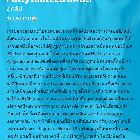
2 คลิป
อ่านเพิ่มเติม
วาร์ปสาวสวยเน็ตไอดอลของเราวันนี้ต้องบอกเลยว่า เค้าเป็นอีกหนึ่ง
ชื่อที่คนติดตามสาวในโอนลี่แฟนต้องรู้จักกันดี เธอก็คือ น้องแพทตี้ ที่
หากบอกชื่อนี้อาจจะไม่คุ้นหูเท่าไร แต่ว่าถ้าบอกว่าเป็นแฟนของพี่เบส
เชื่อว่าหลายคนรู้และจำได้อย่างแน่นอน น้องมีชื่อในวงการว่า
Pattyzabzeed จะแซ่บซี้ดตามชื่อแค่ไหนมาดูกัน น้องแพทตี้คนนี้เรา
ว่าความสวย ของน้องพอได้อยู่นะ โครงหน้าดูดีเลย เป็นทรงรูปไข่
เกลี้ยงเนียนพอดีมาก หน้าผากที่เนียนกริบ จนมาจรดกับคางแหลม
พอดีกันหมด คิ้วบาง แต่ว่าดวงตาของน้องมันดูยั่วยวน เชื้อเชิญอย่าง
มาก เหมือนตาฉ่ำเยิ้มกำลังดีทีเดียว จมูกดั้งโด่งพอดี ปากสวยขนาด
พอได้แต่ริมฝีปากแดง ปากเจ่อเสน่ห์ มีลักยิ้มมุมปากพอดี ตอนนี้ผลงาน
หลักของน้องเป็นการทำคอนเทนต์ระดับ 20+ ลงในโอนลี่แฟนอย่าง
เดียวเท่านั้น ใครติดตามมาจากช่องทางอื่นแสดงว่าของปลอมนะ
หลอกลวงกัน (ระวังไว้ด้วย ช่วงนี้มิจฉาชีพมันเยอะจริง) ราคาโอนลี่
แฟนของน้องเราว่าถูกมาก เพียงแค่ 15 เหรียญต่อเดือนเท่านั้น คอน
เทนต์ขนาดนี้ มันต้องราคาที่ 20 เหรียญขึ้นไปแล้ว ในเมื่อน้องใจ