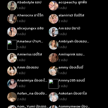
Ababstyle แอป
accpeachy ลูกพีช
1 คลิป
1 คลิป
Aherocnx อาโร็ก
alaniris3 รันนีริส
1 คลิป
2 คลิป
alicejungxx อลิซ
Am แอม มิยาบิ
3 คลิป
1 คลิป
Amateur บ้านๆ
Ambiyah น้องแอมบิ
สมัครเล่น
ย่า
5 คลิป
1 คลิป
Amieriss เอมี่ริส
Amiispink แอม
พริงค์
1 คลิป
2 คลิป
Amm น้องแอม
ammy น้องเอ็มมี่
1 คลิป
1 คลิป
Anaimiya น้องอะไน
Annny285 แอนนี่
มิย่า
1 คลิป
2 คลิป
Aofan_na น้องอ้อ
Aokotan น้องอาโอ
ฟ้า_นะ
2 คลิป
1 คลิป
Aom_Yumi น้องออม
Aommymeow น้อง