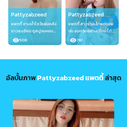
Pattyzabzeed
Pattyzabzeed
แพตตี้ อาบน้ำโชว์แผ่นหลัง
แพตตี้ สาวร่างเล็กแต่ซอย
ขาวละเอียด ถูสบู่จนหอม
ทน อมควยอย่างเซียน ได้
ออกมาหน้าจอเลย
เสียวเลยจ้า
508
761
Pattyzabzeed
Pattyzabzeed
อัลบั้มภาพ
Pattyzabzeed แพตตี้
ล่าสุด